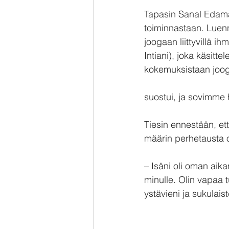
Tapasin Sanal Edamar
toiminnastaan. Luenno
joogaan liittyvillä i
Intiani), joka käsitt
kokemuksistaan joog
suostui, ja sovimme 
Tiesin ennestään, ett
määrin perhetausta 
– Isäni oli oman aik
minulle. Olin vapaa 
ystävieni ja sukulais