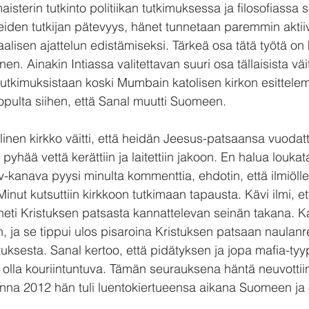
aisterin tutkinto politiikan tutkimuksessa ja filosofiassa 
eiden tutkijan pätevyys, hänet tunnetaan paremmin aktiiv
alisen ajattelun edistämiseksi. Tärkeä osa tätä työtä on
en. Ainakin Intiassa valitettavan suuri osa tällaisista väi
utkimuksistaan koski Mumbain katolisen kirkon esittelem
lopulta siihen, että Sanal muutti Suomeen.
inen kirkko väitti, että heidän Jeesus-patsaansa vuodatt
e, pyhää vettä kerättiin ja laitettiin jakoon. En halua louk
tv-kanava pyysi minulta kommenttia, ehdotin, että ilmiölle 
 Minut kutsuttiin kirkkoon tutkimaan tapausta. Kävi ilmi, e
i heti Kristuksen patsasta kannattelevan seinän takana. Kap
in, ja se tippui ulos pisaroina Kristuksen patsaan naulanr
tuksesta. Sanal kertoo, että pidätyksen ja jopa mafia-tyy
i olla kouriintuntuva. Tämän seurauksena häntä neuvotti
na 2012 hän tuli luentokiertueensa aikana Suomeen ja 