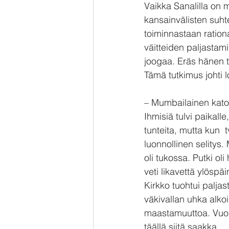
Vaikka Sanalilla on m
kansainvälisten suht
toiminnastaan rationa
väitteiden paljastamin
joogaa. Eräs hänen t
Tämä tutkimus johti 
– Mumbailainen katol
Ihmisiä tulvi paikall
tunteita, mutta kun  
luonnollinen selitys.
oli tukossa. Putki ol
veti likavettä ylöspä
Kirkko tuohtui paljas
väkivallan uhka alko
maastamuuttoa. Vuon
täällä siitä saakka.