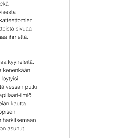
sekä 
isesta 
 katteettomien 
tteistä sivuaa 
ää ihmettä. 
aa kyyneleitä. 
ata kenenkään 
löytyisi 
ttä vessan putki 
illaari-ilmiö 
eiän kautta. 
ppisen 
in harkitsemaan 
on asunut 