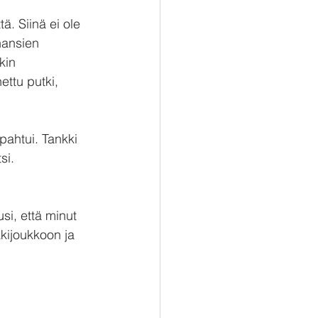
ä. Siinä ei ole 
hansien 
kin 
ettu putki, 
pahtui. Tankki 
si.
i, että minut 
kijoukkoon ja 