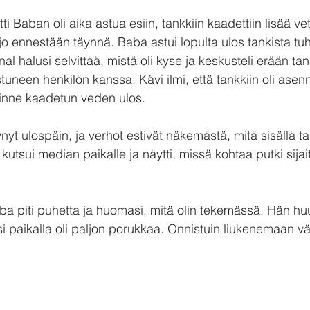
ti Baban oli aika astua esiin, tankkiin kaadettiin lisää vett
 jo ennestään täynnä. Baba astui lopulta ulos tankista tu
l halusi selvittää, mistä oli kyse ja keskusteli erään tan
uneen henkilön kanssa. Kävi ilmi, että tankkiin oli asenn
 sinne kaadetun veden ulos.
yt ulospäin, ja verhot estivät näkemästä, mitä sisällä ta
kutsui median paikalle ja näytti, missä kohtaa putki sijait
 piti puhetta ja huomasi, mitä olin tekemässä. Hän huus
si paikalla oli paljon porukkaa. Onnistuin liukenemaan vä