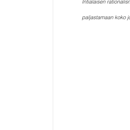
Intialaisen rationali
paljastamaan koko jo