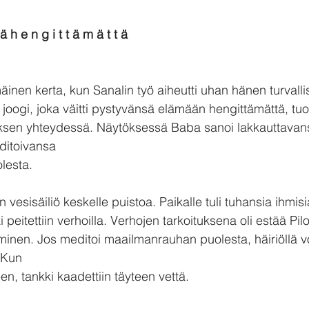
 ä h e n g i t t ä m ä t t ä
äinen kerta, kun Sanalin työ aiheutti uhan hänen turvalli
 joogi, joka väitti pystyvänsä elämään hengittämättä, tuoh
ksen yhteydessä. Näytöksessä Baba sanoi lakkauttavan
ditoivansa
lesta.
 vesisäiliö keskelle puistoa. Paikalle tuli tuhansia ihmisi
i peitettiin verhoilla. Verhojen tarkoituksena oli estää Pil
minen. Jos meditoi maailmanrauhan puolesta, häiriöllä voi
 Kun
een, tankki kaadettiin täyteen vettä.