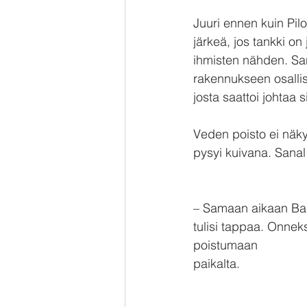
Juuri ennen kuin Pilot
järkeä, jos tankki on
ihmisten nähden. Sana
rakennukseen osallist
josta saattoi johtaa
Veden poisto ei näkyn
pysyi kuivana. Sanal 
– Samaan aikaan Baba
tulisi tappaa. Onnek
poistumaan
paikalta.