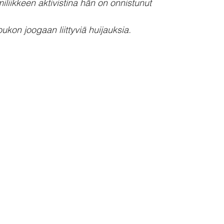
smiliikkeen aktivistina hän on onnistunut
ukon joogaan liittyviä huijauksia.