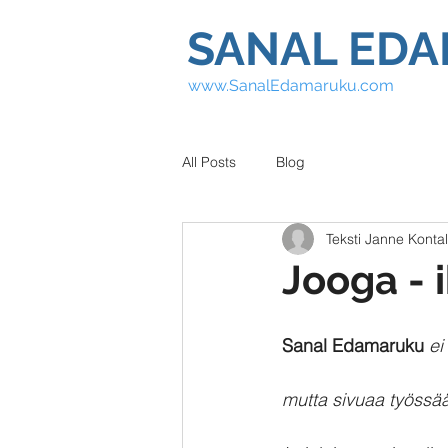
SANAL ED
www.SanalEdamaruku.com
All Posts
Blog
Teksti Janne Konta
Jooga - 
Sanal Edamaruku
ei
mutta sivuaa työssään