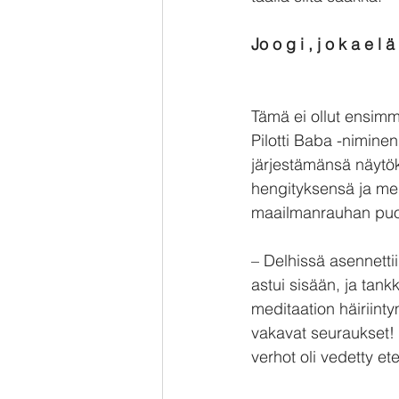
Jo o g i , j o k a e l ä
Tämä ei ollut ensimm
Pilotti Baba -niminen
järjestämänsä näytö
hengityksensä ja me
maailmanrauhan puo
– Delhissä asennettiin
astui sisään, ja tankk
meditaation häiriinty
vakavat seuraukset!
verhot oli vedetty et