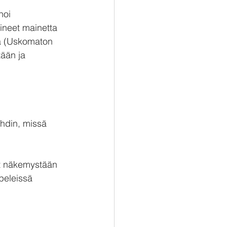
noi 
ineet mainetta 
dia (Uskomaton 
tään ja 
ohdin, missä 
ut näkemystään 
peleissä 