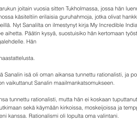
ukun joitain vuosia sitten Tukholmassa, jossa hän luen
ssa käsiteltiin erilaisia guruhahmoja, jotka olivat hankk
hmeillä. Nyt Sanalilta on ilmestynyt kirja My Incredible In
elee aihetta. Päätin kysyä, suostuisiko hän kertomaan työs
alehdelle. Hän
haastattelusta.
ä Sanalin isä oli oman aikansa tunnettu rationalisti, ja p
on vaikuttanut Sanalin maailmankatsomukseen.
ansa tunnettu rationalisti, mutta hän ei koskaan tuputtan
tutkimaan sekä käymään kirkoissa, moskeijoissa ja temp
teni kanssa. Rationalismi oli lopulta oma valintani.