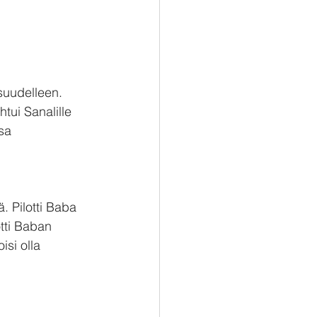
suudelleen. 
tui Sanalille 
sa 
ä. Pilotti Baba 
otti Baban 
si olla 